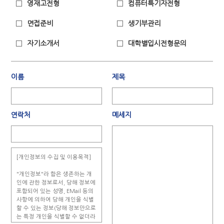
영재고전형
컴퓨터특기자전형
면접준비
생기부관리
자기소개서
대학별입시전형문의
이름
제목
연락처
메세지
[개인정보의 수집 및 이용목적]
"개인정보"라 함은 생존하는 개
인에 관한 정보로서, 당해 정보에
포함되어 있는 성명, EMail 등의
사항에 의하여 당해 개인을 식별
할 수 있는 정보(당해 정보만으로
는 특정 개인을 식별할 수 없더라