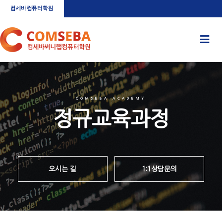
컴세바컴퓨터학원
COMSEBA ACADEMY
정규교육과정
오시는 길
1:1상담문의