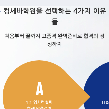
컴세바학원을 선택하는 4가지 이유
들
처음부터 끝까지 고품격 완벽준비로 합격의 정
상까지
A
1:1 입시컨설팅
IT
학생 맞춤설계