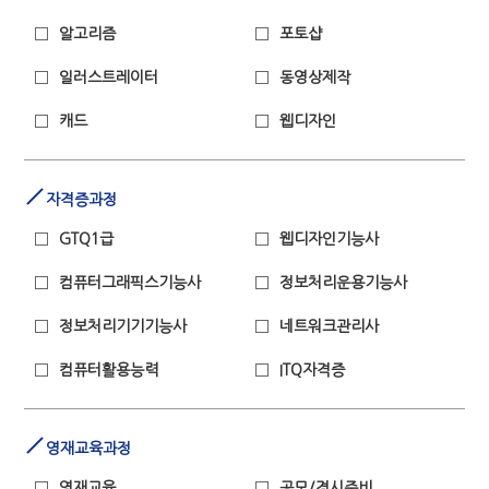
알고리즘
포토샵
일러스트레이터
동영상제작
캐드
웹디자인
자격증과정
GTQ1급
웹디자인기능사
컴퓨터그래픽스기능사
정보처리운용기능사
정보처리기기기능사
네트워크관리사
컴퓨터활용능력
ITQ자격증
영재교육과정
영재교육
공모/경시준비