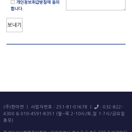
도 다른 정보와 용이하게 결합하
개인정보취급방침에 동의
여 식별할 수 있는 것을 포함)를
합니다.
말합니다. 회사는 서비스(게임,
홈피, 아바타, 쇼핑몰) 등을 통하
여 이용자들에게 맞춤식 서비스
를 비롯한, 보다 더 향상된 양질
의 서비스를 제공하기 위하여 이
용자 개인의 정보를 수집하고 있
습니다. 회사는 이용자의 사전 동
의 없이는 이용자의 개인정보를
함부로 공개하지 않으며, 수집된
정보는 아래와 같이 이용하고 있
습니다.
- 첫째 이용자들이 제공한 개인정
보를 바탕으로 보다 더 유용한 서
비스를 개발할 수 있습니다. 회사
는 신규 서비스개발이나 컨텐츠
의 확충 시에 기존 이용자들이 회
사에 제공한 개인정보를 바탕으
로 개발해야 할 서비스의 우선 순
위를 보다 더 효율적으로 정하고,
이용자들이 필요로 하는 컨텐츠
(주)한아연
사업자번호 : 251-81-01678
: 032-822-
를 합리적으로 선택하여 제공할
4300 & 010-4591-8351 (월~목 2-10시/토,일 1-7시/금요일
수 있습니다.
휴무)
- 둘째 이용자들이 등록하신 개인
정보는 서비스와 관련된 뉴스, 이
벤트, 업데이트 등의 소식을 받아