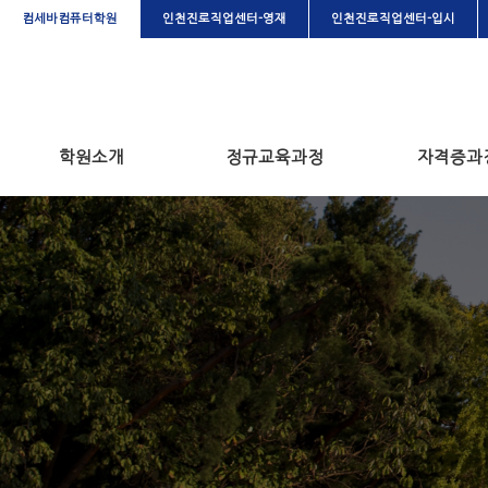
컴세바컴퓨터학원
인천진로직업센터-영재
인천진로직업센터-입시
학원소개
정규교육과정
자격증과