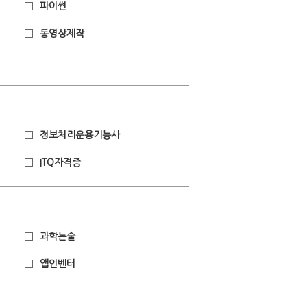
파이썬
동영상제작
정보처리운용기능사
ITQ자격증
과학논술
앱인벤터