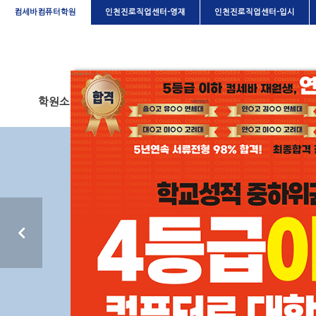
컴세바컴퓨터학원
인천진로직업센터-영재
인천진로직업센터-입시
학원소개
정규교육과정
자격증과