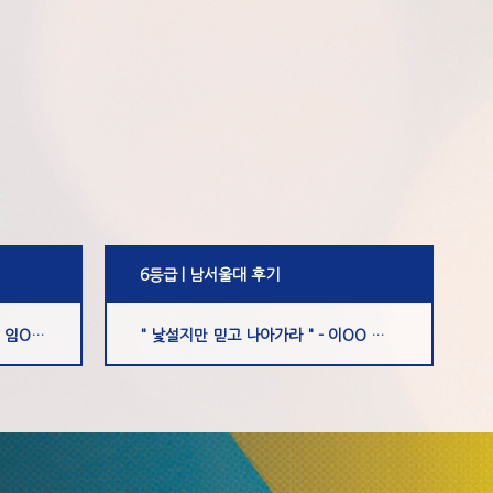
6등급 | 남서울대 후기
" 꿈을 믿고 그 길을 따라가라. " - 임O규 학생
...
" 낯설지만 믿고 나아가라 " - 이OO 학생
...