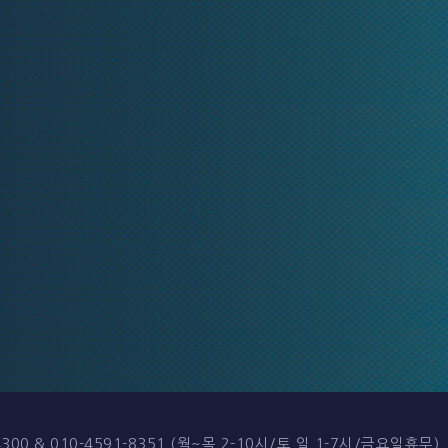
-4300 & 010-4591-8351 (월~목 2-10시/토,일 1-7시/금요일휴무)